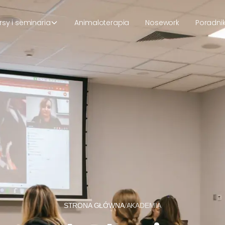
rsy i seminaria
Animaloterapia
Nosework
Poradni
STRONA GŁÓWNA
/
AKADEMIA