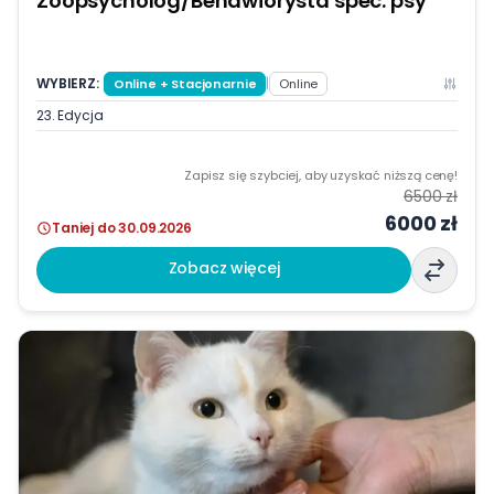
Zoopsycholog/Behawiorysta spec. psy
WYBIERZ:
|
Online + Stacjonarnie
Online
23. Edycja
Zapisz się szybciej, aby uzyskać niższą cenę!
6500 zł
6000 zł
Taniej do 30.09.2026
Zobacz więcej