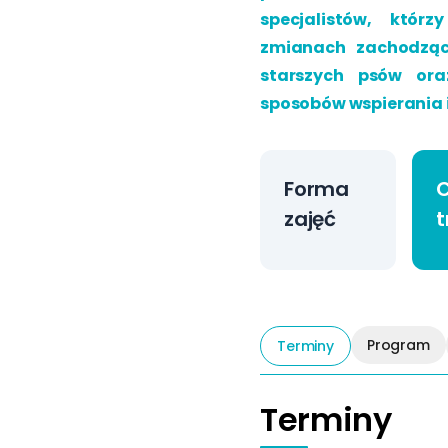
specjalistów, któr
zmianach zachodząc
starszych psów ora
sposobów wspierania ic
Forma
zajęć
t
Program
Terminy
Terminy