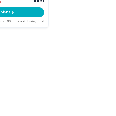
69 zł
6
pisz się
esie 30 dni przed obniżką:
69 zł