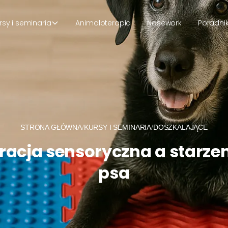
rsy i seminaria
Animaloterapia
Nosework
Poradni
STRONA GŁÓWNA
/
KURSY I SEMINARIA
/
DOSZKALAJĄCE
racja sensoryczna a starzen
psa