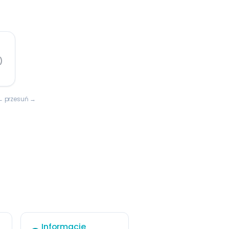
)
← przesuń →
Informacje