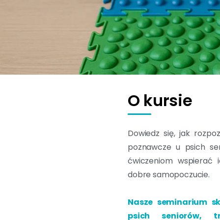
O kursie
Dowiedz się, jak rozpo
poznawcze u psich sen
ćwiczeniom wspierać i
dobre samopoczucie.
Nasze seminarium sk
psich seniorów, t