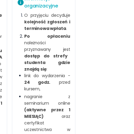
info
organizacyjne
e
O przyjęciu decyduje
kolejność zgłoszeń i
terminowa wpłata
.
w
Po opłaceniu
należności
przyznawany jest
u
dostęp do strefy
A
studenta gdzie
o
znajdą się
:
t
link do wydarzenia -
w
24 godz.
przed
z
kursem,
z
e
nagranie z
1
seminarium online
(aktywne przez 1
MIESIĄC)
oraz
certyfikat
uczestnictwa w