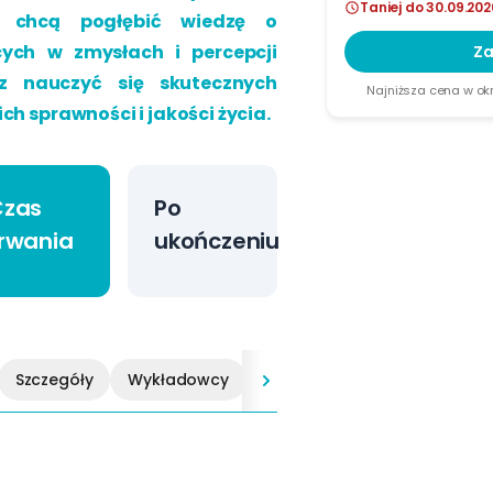
Taniej do 30.09.202
zy chcą pogłębić wiedzę o
ych w zmysłach i percepcji
Za
z nauczyć się skutecznych
Najniższa cena w okr
h sprawności i jakości życia.
Czas
Po
rwania
ukończeniu
Szczegóły
Wykładowcy
FAQ
Kontakt