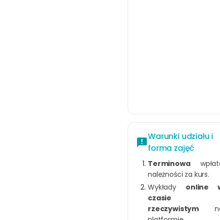
Warunki udziału i
announcement
forma zajęć
Terminowa
wpłat
należności za kurs.
Wykłady
online 
czasie
rzeczywistym
n
platformie