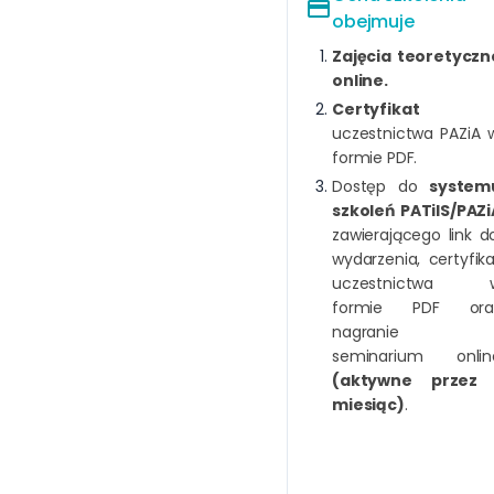
payment
obejmuje
Zajęcia teoretyczn
online.
Certyfikat
uczestnictwa PAZiA 
formie PDF.
Dostęp do
system
szkoleń PATiIS/PAZi
zawierającego link d
wydarzenia, certyfika
uczestnictwa 
formie PDF ora
nagranie 
seminarium onlin
(aktywne przez 
miesiąc)
.