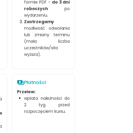
formie PDF -
do 3 dni
roboczych
po
wydarzeniu.
Zastrzegamy
możliwość odwołania
lub zmiany terminu
(mała liczba
uczestników/siła
wyższa).
payments
Płatności
Przelew:
wpłata należności do
a
2 tyg. przed
rozpoczęciem kursu.
w
a