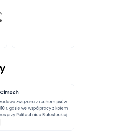
ć
e
y
i-Cimoch
awodowa związana z ruchem psów
018 r, gdzie we współpracy z kołem
 przy Politechnice Białostockiej
konstruowałam przez kolejne lata
e dla psów, protezy i ortezy. Projekt