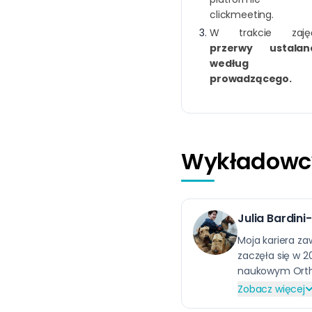
clickmeeting.
W trakcie zaję
przerwy ustalan
według
prowadzącego.
Wykładowc
Julia Bardin
Moja kariera z
zaczęła się w 2
naukowym Orthos
opracowałam i 
Zobacz więcej
wózki inwalidzki