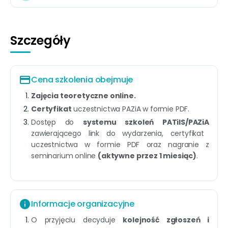
Szczegóły
payment
Cena szkolenia obejmuje
Zajęcia teoretyczne online.
Certyfikat
uczestnictwa PAZiA w formie PDF.
Dostęp do
systemu szkoleń PATiIS/PAZiA
zawierającego link do wydarzenia, certyfikat
uczestnictwa w formie PDF oraz nagranie z
seminarium online
(aktywne przez 1 miesiąc)
.
info
Informacje organizacyjne
O przyjęciu decyduje
kolejność zgłoszeń i