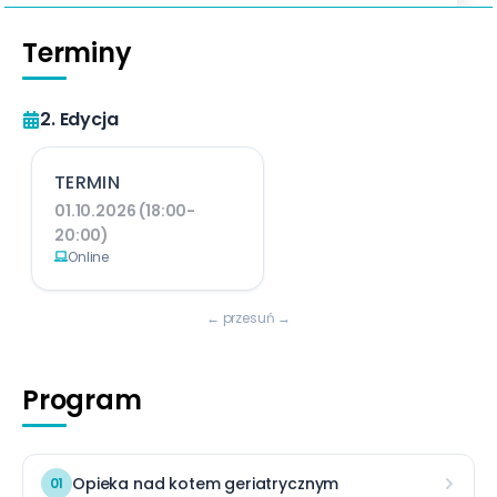
Terminy
2. Edycja
TERMIN
01.10.2026 (18:00-
20:00)
Online
← przesuń →
Program
Opieka nad kotem geriatrycznym
01