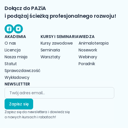
Sylwia Lew-Kojrys
Dołącz do PAZiA
Wpływ bólu na emocje i nastój zwierzęcia
oraz jego opiekuna, Andrzej Kłosiński
i podążaj ścieżką profesjonalnego rozwoju!
Farmakoterapia i nie tylko, w leczeniu
bólu geriatryka czyli: co zrobić jak nic nie
działa, Zofia Fraś
AKADEMIA
KURSY I SEMINARIA
WIEDZA
O nas
Kursy zawodowe
Animaloterapia
Licencja
Seminaria
Nosework
Nasza misja
Warsztaty
Webinary
Statut
Poradnik
Sprawozdawczość
Wykładowcy
NEWSLETTER
Zapisz się
Zapisz się do newslettera i dowiedz się
o nowych kursach i rabatach!