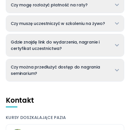
Czy mogę rozłożyć płatność na raty?
Życie w stadzie, Michele Minunno
Biologia psie agresji Marta Lichnerowicz
Farmakoterapia w agresji – innowacje w
Czy muszę uczestniczyć w szkoleniu na żywo?
terapii i etyka w praktyce, Martyna
Woszczyło
Gdzie znajdę link do wydarzenia, nagranie i
Dieta, mikrobiota a agresja – szybki
certyfikat uczestnictwa?
przegląd literatury , Sybilla Berwid
Wójtowicz
Rage syndrom u spanieli, prawda czy mit,
Czy można przedłużyć dostęp do nagrania
Aleksandra Słyk Przeżdziecka
seminarium?
Somatyczne podłoże zaburzeń
agresywnych, Aneta Bocheńska
Diabeł tasmański w gabinecie lekarza
weterynarii, jak bezpiecznie i skutecznie
Kontakt
znieczulić pacjenta agresywnego, Zofia
Fraś
Zachowania agresywne u kotów, Joanna
KURSY DOSZKALAJĄCE PAZIA
Iracka