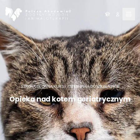
Men
STRONA GŁÓWNA
/
KURSY I SEMINARIA
/
DOSZKALAJĄCE
Opieka nad kotem geriatrycznym