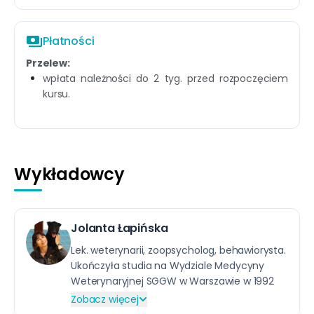
payments
Płatności
Przelew:
wpłata należności do 2 tyg. przed rozpoczęciem
kursu.
Wykładowcy
Jolanta Łapińska
Lek. weterynarii, zoopsycholog, behawiorysta.
Ukończyła studia na Wydziale Medycyny
Weterynaryjnej SGGW w Warszawie w 1992
roku. Od tamtej pory nieustannie zgłębia
Zobacz więcej
wiedzę, uczestnicząc w seminariach i