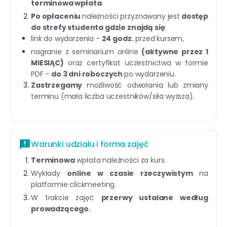
terminowa wpłata
.
Po opłaceniu
należności przyznawany jest
dostęp
do strefy studenta gdzie znajdą się
:
link do wydarzenia -
24 godz.
przed kursem,
nagranie z seminarium online
(aktywne przez 1
MIESIĄC)
oraz certyfikat uczestnictwa w formie
PDF -
do 3 dni roboczych
po wydarzeniu.
Zastrzegamy
możliwość odwołania lub zmiany
terminu (mała liczba uczestników/siła wyższa).
announcement
Warunki udziału i forma zajęć
Terminowa
wpłata należności za kurs.
Wykłady
online w czasie rzeczywistym
na
platformie clickmeeting.
W trakcie zajęć
przerwy ustalane według
prowadzącego.