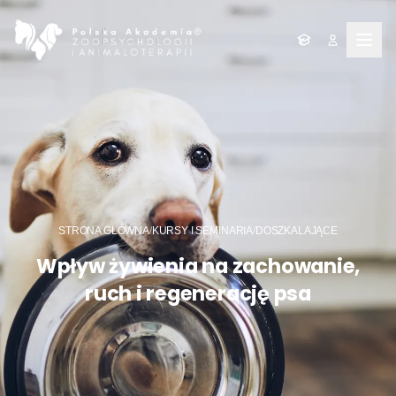
Men
STRONA GŁÓWNA
/
KURSY I SEMINARIA
/
DOSZKALAJĄCE
Wpływ żywienia na zachowanie,
ruch i regenerację psa