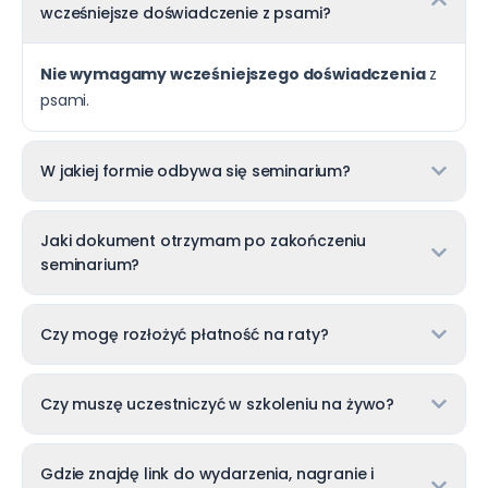
wcześniejsze doświadczenie z psami?
teraz prowadzę własną działalność, gdzie
skupiam się na badaniu pacjentów,
profilaktyce ruchu i nauczaniu – zarówno w
Nie wymagamy wcześniejszego doświadczenia
z
mediach społecznościowych, jak i na żywo –
psami.
jestem wykładowcą w Polskiej Akademii
Zoopsychologii i Animaloterapii.
Miałam przyjemność kształcić się z
W jakiej formie odbywa się seminarium?
szerokiego zakresu wiedzy, uważam, że ruch i
jego redundacje są ściśle zależne ze
sprawnością fizyczną psa, jego zdrowiem
Jaki dokument otrzymam po zakończeniu
fizycznym i psychicznym.
seminarium?
Zoofizjoterapia zwierząt towarzyszących
(PCKZ)
„Emocje Twojego psa pod kontrolą”
Czy mogę rozłożyć płatność na raty?
Michał dąbrowski
„Pies z zatrzymaniem moczu” Dr. Jennifer
Czy muszę uczestniczyć w szkoleniu na żywo?
von Luckner
XII Ogólnopolska Konferencja
Behawioryzmu Zwierząt
Gdzie znajdę link do wydarzenia, nagranie i