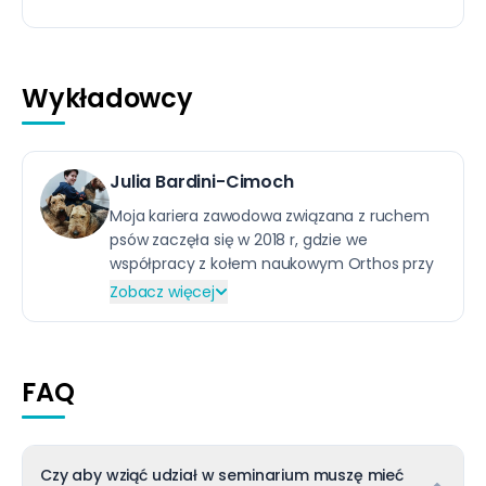
Wykładowcy
Julia Bardini-Cimoch
Moja kariera zawodowa związana z ruchem
psów zaczęła się w 2018 r, gdzie we
współpracy z kołem naukowym Orthos przy
Politechnice Białostockiej opracowałam i
Zobacz więcej
konstruowałam przez kolejne lata wózki
inwalidzkie dla psów, protezy i ortezy. Projekt
pozwolił mi zdobyć wiedzę i pasję (tak
szczerze to przepadłam jak śliwka w kompot
FAQ
jak tylko weszła w temat psów), więc
zwróciłam swoją karierę zawodową w tym
kierunku. Pracowałam jako samodzielny
Czy aby wziąć udział w seminarium muszę mieć
fizjoterapeuta w lecznicach w Warszawie, a