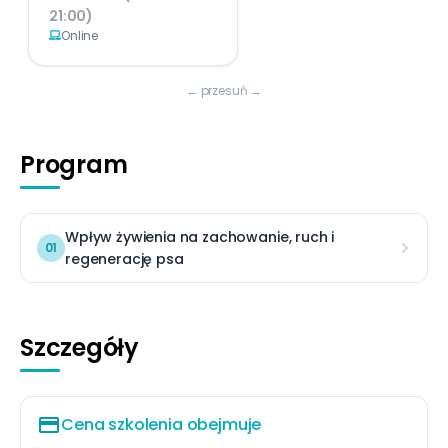
21:00)
Online
← przesuń →
Program
Wpływ żywienia na zachowanie, ruch i
01
regenerację psa
Szczegóły
payment
Cena szkolenia obejmuje