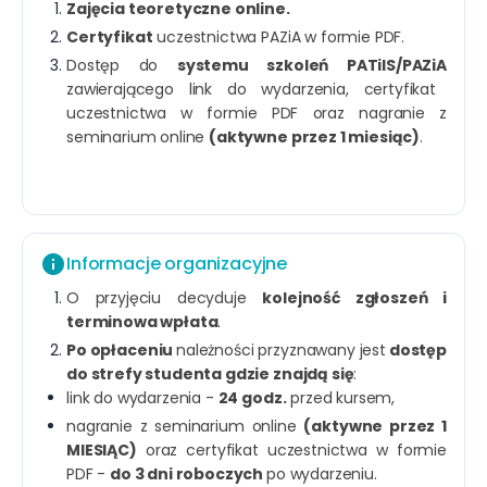
Zajęcia teoretyczne online.
Certyfikat
uczestnictwa PAZiA w formie PDF.
Dostęp do
systemu szkoleń PATiIS/PAZiA
zawierającego link do wydarzenia, certyfikat
uczestnictwa w formie PDF oraz nagranie z
seminarium online
(aktywne przez 1 miesiąc)
.
info
Informacje organizacyjne
O przyjęciu decyduje
kolejność zgłoszeń i
terminowa wpłata
.
Po opłaceniu
należności przyznawany jest
dostęp
do strefy studenta gdzie znajdą się
:
link do wydarzenia -
24 godz.
przed kursem,
nagranie z seminarium online
(aktywne przez 1
MIESIĄC)
oraz certyfikat uczestnictwa w formie
PDF -
do 3 dni roboczych
po wydarzeniu.