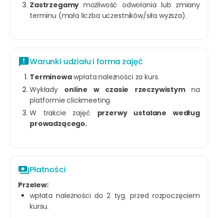
Zastrzegamy
możliwość odwołania lub zmiany
terminu (mała liczba uczestników/siła wyższa).
announcement
Warunki udziału i forma zajęć
Terminowa
wpłata należności za kurs.
Wykłady
online w czasie rzeczywistym
na
platformie clickmeeting.
W trakcie zajęć
przerwy ustalane według
prowadzącego.
payments
Płatności
Przelew:
wpłata należności do 2 tyg. przed rozpoczęciem
kursu.