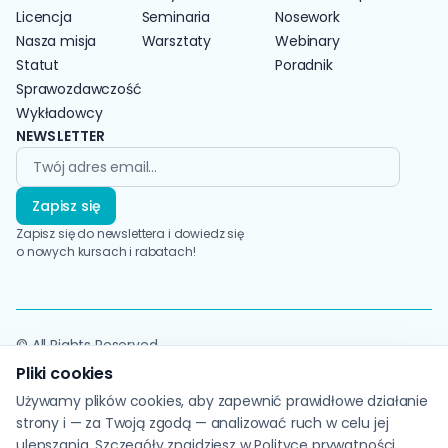
Wioletta Biel
Licencja
Seminaria
Nosework
Nasza misja
„Postępowanie w chorobie
Warsztaty
Webinary
zwyrodnieniowej stawów psów”
Statut
Poradnik
Sprawozdawczość
„Żywienie psich i kocich seniorów na tle
problemów zdrowotnych” Magdalena
Wykładowcy
Trzaska
NEWSLETTER
„Zaburzenia behawioralne u psów i ich
pochodzenie” Paulina Kaliska-
Gąsiorowska
Zapisz się
„Zagrożenia wynikające z zatruć
Zapisz się do newslettera i dowiedz się
metalami ciężkimi u psów” Paulina Iwase
o nowych kursach i rabatach!
Skorzystałam również ze szkoleń
oferowanych przez ZKWP w zakresie wad
wrodzonych i chorób genetycznych
różnych ras w tym: jamnik, ON, owczarek
© All Rights Reserved
belgijski, border collie, cane corso, wyżeł
Pliki cookies
Regulamin szkoleń
weimarski, JRT
Używamy plików cookies, aby zapewnić prawidłowe działanie
Regulamin serwisu
Podstawy ultrasonografii narządu ruchu
strony i — za Twoją zgodą — analizować ruch w celu jej
Polityka prywatności
małych zwierząt. Jak na podstawie
ulepszania. Szczegóły znajdziesz w
Polityce prywatności
.