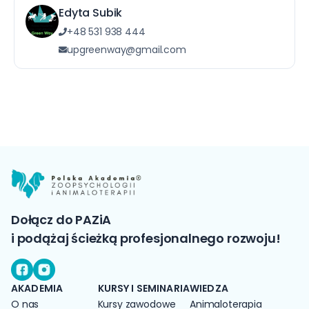
Edyta Subik
Gemma Hodson
„Radiografia i ultrasonografia kończyny
+48 531 938 444
piersiowej psów i kotów” dr n. wet.
upgreenway@gmail.com
Wojciech Atamaniuk
„Introduction to Fascia – Canine”
Rebeccah Baylis
„Z kangurem, crząszczem, a może na
bazie jajka? Nowe źródła składników
odżywczych w żywieniu – wymóg czy
fanaberia?” dr. Karolina Hołda
„Rola magnezu w organizmie psów”
Paulina Iwase
„Głodny, czyli zły – jak żywienie wpływa na
Dołącz do PAZiA
zachowanie” Dr. n. wet. Sybilla Berwid-
i podążaj ścieżką profesjonalnego rozwoju!
Wójtowicz
„Piękna kupa cel do osiągnięcia” dr. inż.
Jacek Wilczak
AKADEMIA
KURSY I SEMINARIA
WIEDZA
„Produkty zbożowe – zastosowanie w
O nas
żywieniu psów, zalety i zagrożenia” dr hab
Kursy zawodowe
Animaloterapia